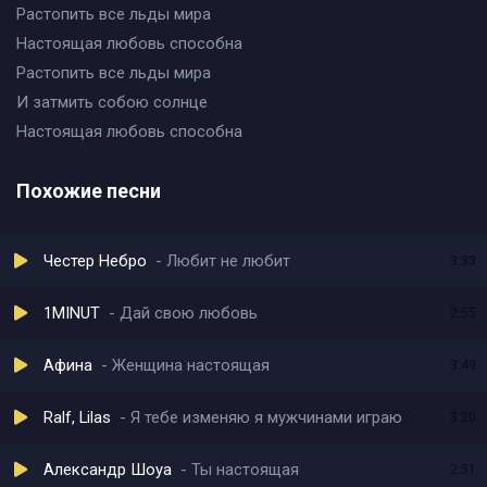
Растопить все льды мира
Настоящая любовь способна
Растопить все льды мира
И затмить собою солнце
Настоящая любовь способна
Похожие песни
Честер Небро
Любит не любит
3:33
1MINUT
Дай свою любовь
2:55
Афина
Женщина настоящая
3:49
Ralf, Lilas
Я тебе изменяю я мужчинами играю
3:20
Александр Шоуа
Ты настоящая
2:51