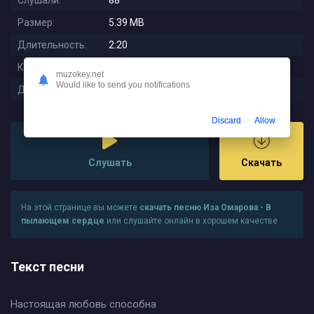
Слушали:
88
Размер:
5.39 MB
Длительность:
2:20
Качество:
320 kbps
muzokey.net
Would like to send you notifications
Дата релиза:
2025-08-27 17:44:01
Discard
Allow
Слушать
Скачать
На этой странице вы можете
скачать песню Иза Омарова - В
пылающем сердце
или слушайте онлайн в хорошем качестве
Текст песни
Настоящая любовь способна