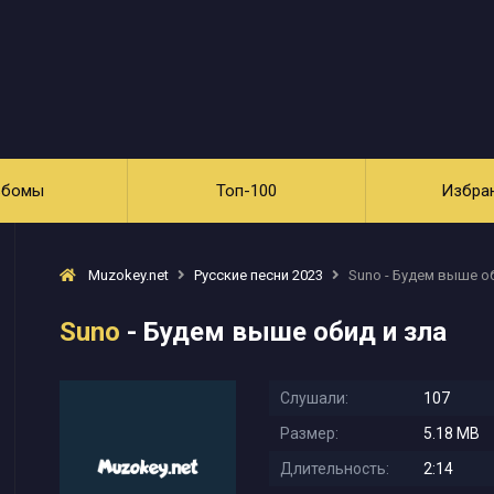
ьбомы
Топ-100
Избра
Muzokey.net
Русские песни 2023
Suno - Будем выше об
Suno
- Будем выше обид и зла
Слушали:
107
Размер:
5.18 MB
Длительность:
2:14