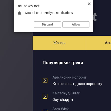
muzokey.net
Would like to send you notifications
Discard
Allow
Жанры
Ал
Популярные треки
Армянский колорит
Кто не знает долю воровскую
Kalifarniya, Turar
Quyrshagym
Sam Wick