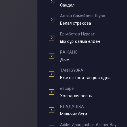
Сандал
Антон Самойлов, Шура
Белая стрекоза
Ерімбетов Нұрсат
Өмір сүр қалма елден
RAIKAHO
Дым
TANTSYURA
Вже не твоя танцює одна
escape
Холодная осень
ВЛАДУШКА
Мальчик беги
Adilet Zhaugashar, Alisher Bayniyazov