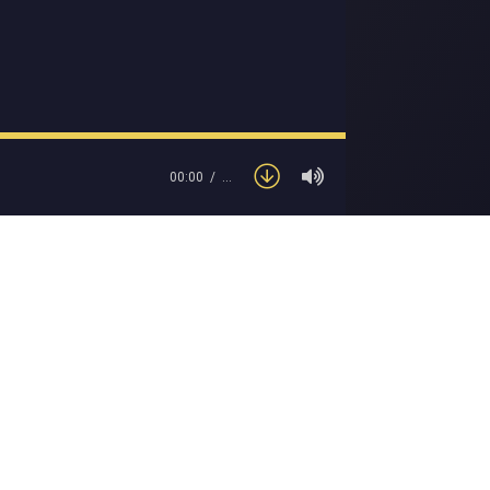
00:00
…