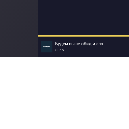
Будем выше обид и зла
Suno
© Muzokey.net 2023. Почта для правообладат