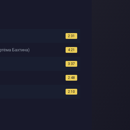
2:31
ртёма Бахтина)
4:21
3:37
2:48
2:10