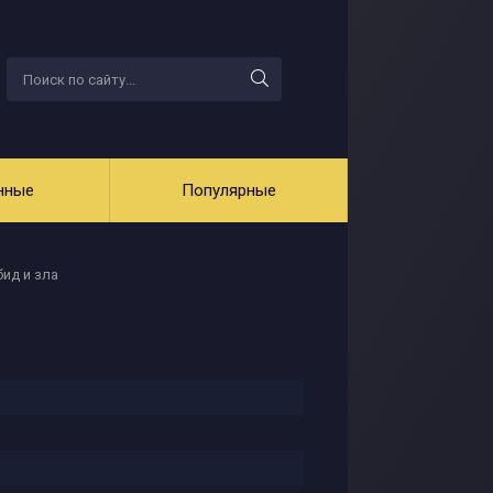
нные
Популярные
ид и зла