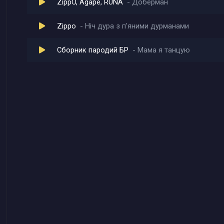
ZippO, Agape, RUNA
Доберман
Zippo
Нiч дура з п'яними дурманами
Сборник пародий БР
Мама я танцую