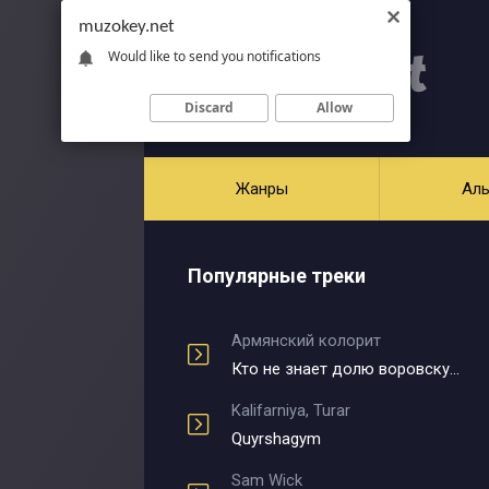
muzokey.net
Would like to send you notifications
Discard
Allow
Жанры
Ал
Популярные треки
Армянский колорит
Кто не знает долю воровскую
Kalifarniya, Turar
Quyrshagym
Sam Wick