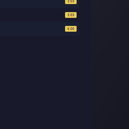
3:03
3:03
6:00