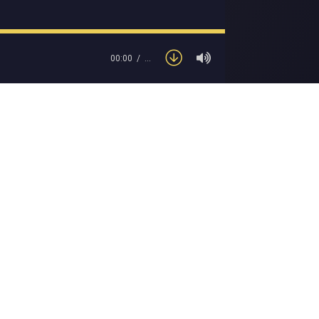
00:00
…