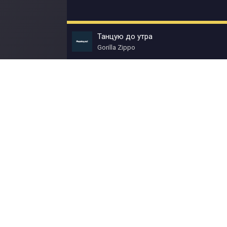
Танцую до утра
Gorilla Zippo
© Muzokey.net 2023. Почта для правообладат
Контакты
Правила
О портале