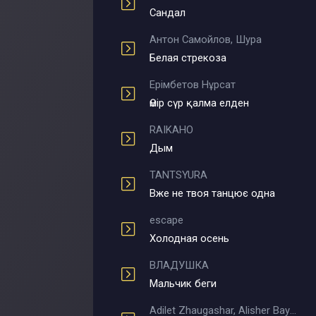
Сандал
Антон Самойлов, Шура
Белая стрекоза
Ерімбетов Нұрсат
Өмір сүр қалма елден
RAIKAHO
Дым
TANTSYURA
Вже не твоя танцює одна
escape
Холодная осень
ВЛАДУШКА
Мальчик беги
Adilet Zhaugashar, Alisher Bayniyazov