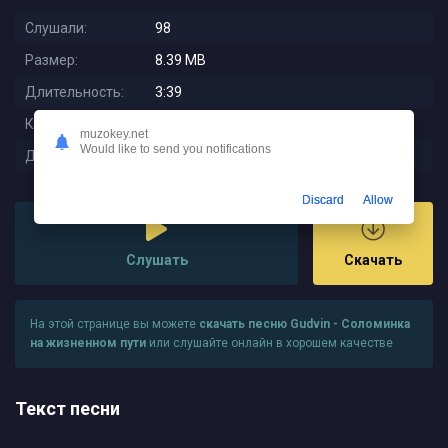
Слушали:
98
Размер:
8.39 MB
Длительность:
3:39
Качество:
320 kbps
muzokey.net
Would like to send you notifications
Дата релиза:
2025-08-23 02:56:01
Discard
Allow
Слушать
Скачать
На этой странице вы можете
скачать песню Gudvin - Соломинка
на жизненном пути
или слушайте онлайн в хорошем качестве
Текст песни