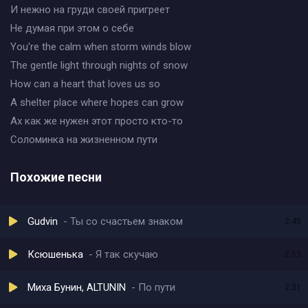
И нежно на груди своей пригреет
Не думая при этом о себе
You're the calm when storm winds blow
The gentle light through nights of snow
How can a heart that loves us so
A shelter place where hopes can grow
Ах как же нужен этот просто кто-то
Соломинка на жизненном пути
Похожие песни
Gudvin
Ты со счастьем знаком
2:45
Ксюшенька
Я так скучаю
2:53
Миха Бунин, ALTUNIN
По пути
2:31