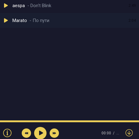
aespa
Don't Blink
2:49
Marato
По пути
2:04
00:00
…