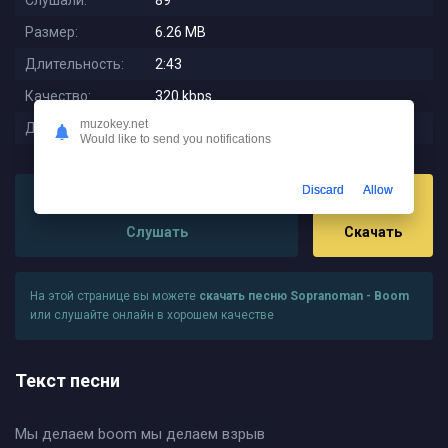
Слушали:
89
Размер:
6.26 MB
Длительность:
2:43
Качество:
320 kbps
muzokey.net
Дата релиза:
2025-08-20 23:43:02
Would like to send you notifications
Discard
Allow
Слушать
Скачать
На этой странице вы можете
скачать песню Sopranoman - Boom
или слушайте онлайн в хорошем качестве
Текст песни
Мы делаем boom мы делаем взрыв