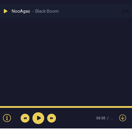
NooAgas
Black Boom
0:39
00:00
…