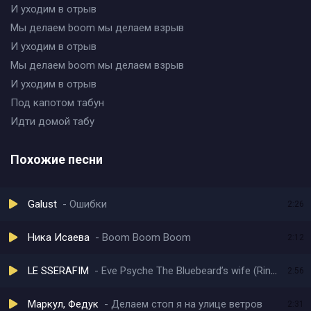
И уходим в отрыв
Мы делаем boom мы делаем взрыв
И уходим в отрыв
Мы делаем boom мы делаем взрыв
И уходим в отрыв
Под капотом табун
Идти домой табу
Похожие песни
Galust
Ошибки
2:26
Ника Исаева
Boom Boom Boom
2:12
LE SSERAFIM
Eve Psyche The Bluebeard’s wife (Rina Sawayama Remix)
2:56
Маркул, Федук
Делаем стоп я на улице ветров
2:31