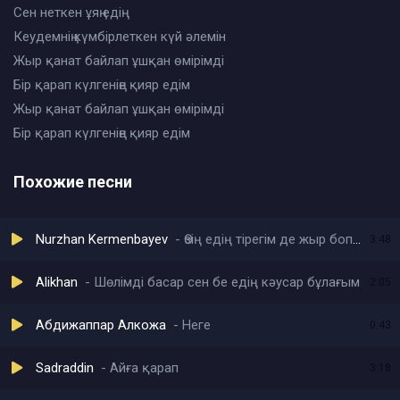
Сен неткен ұяң едің
Кеудемнің күмбірлеткен күй әлемін
Жыр қанат байлап ұшқан өмірімді
Бір қарап күлгеніңе қияр едім
Жыр қанат байлап ұшқан өмірімді
Бір қарап күлгеніңе қияр едім
Похожие песни
Nurzhan Kermenbayev
Өзің едің тірегім де жыр боп тұндың жүрегімде
3:48
Alikhan
Шөлімді басар сен бе едің кәусар бұлағым
2:05
Абдижаппар Алкожа
Неге
0:43
Sadraddin
Айға қарап
3:18