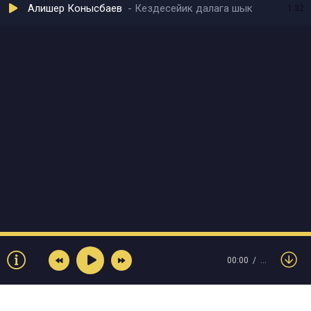
Алишер Конысбаев
Кездесейик далага шык
1:32
00:00
…