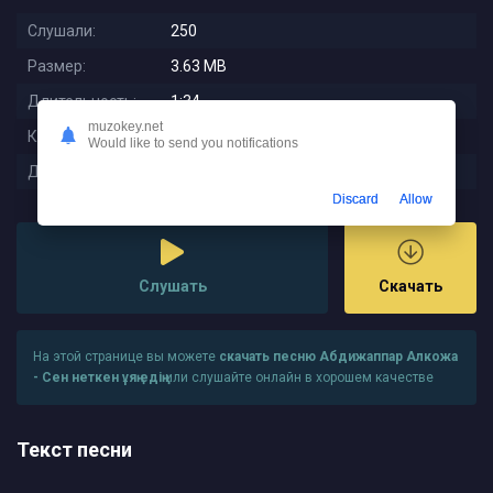
Слушали:
250
Размер:
3.63 MB
Длительность:
1:34
muzokey.net
Качество:
320 kbps
Would like to send you notifications
Дата релиза:
2025-08-19 23:11:01
Discard
Allow
Слушать
Скачать
На этой странице вы можете
скачать песню Абдижаппар Алкожа
- Сен неткен ұяң едің
или слушайте онлайн в хорошем качестве
Текст песни