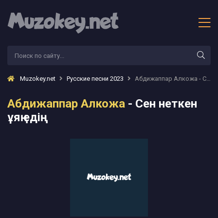
Muzokey.net
Русские песни 2023
Абдижаппар Алкожа - Сен неткен ұяң едің
Абдижаппар Алкожа
- Сен неткен
ұяң едің