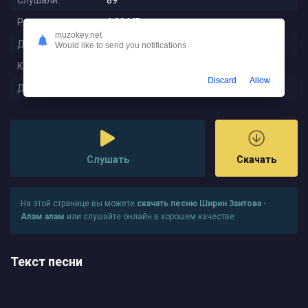
Слушали:
89
Размер:
6.88 MB
muzokey.net
Длительность:
2:59
Would like to send you notifications
Качество:
320 kbps
Discard
Allow
Дата релиза:
2025-08-16 01:51:01
Слушать
Скачать
На этой странице вы можете
скачать песню Ширин Заитова -
Алам алам
или слушайте онлайн в хорошем качестве
Текст песни