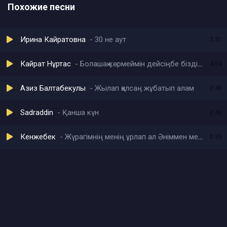
Похожие песни
Ирина Кайратовна
30 не аут
3:31
Кайрат Нұртас
Болашақ көрмеймін дейсіңбе біздің арадан
4:04
Азиз Балтабекулы
Жылап қалсаң жұбатып алам
2:48
Sadraddin
Қанша күн
2:46
Кенжебек
Жүрагімнің менің ұрлап ал Әніммен мені қорғап ал
0:35