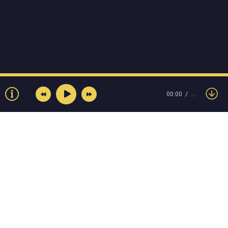
00:00
…
© Muzokey.net 2023. Почта для правообладателей:
admin@muzokey.net