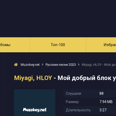
ьбомы
Топ-100
Избра
Muzokey.net
Русские песни 2023
Miyagi, HLOY - Мой д
Miyagi, HLOY
- Мой добрый блок у
Слушали:
88
Размер:
7.94 MB
Длительность:
3:27