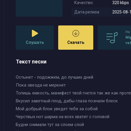
Качество:
320 kbps
Дата релиза:
2025-08-1
На
Mi
Слушать
Скачать
те
хо
Текст песни
Остынет - подожжем, до лучших дней
Пока звезда не меркнет
Топишь емкость, манифест твой гнется так же как прот
Вкусил заветный плод, дабы глаза познали блеск
Мой добрый блок уведет тебя за собой
Черствых нот шарма на всех хватит с головой
Будни снимали тут за слоем слой