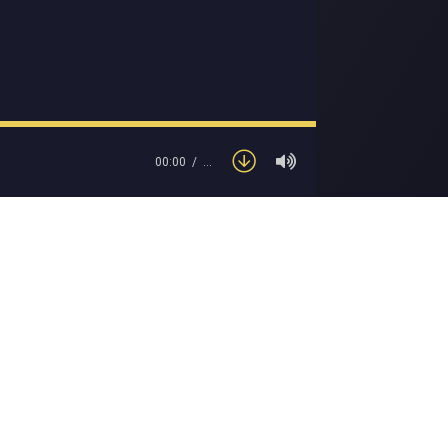
00:00
…