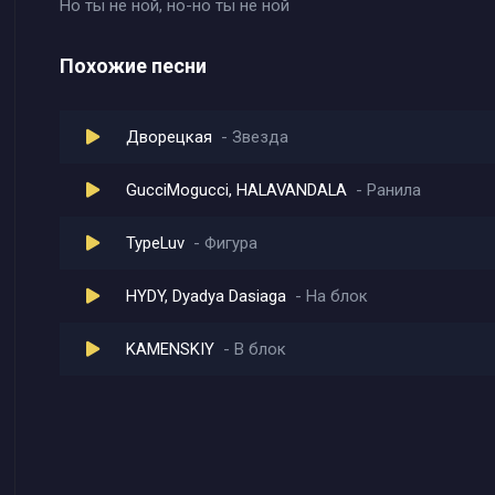
Но ты не ной, но-но ты не ной
Похожие песни
Дворецкая
Звезда
GucciMogucci, HALAVANDALA
Ранила
TypeLuv
Фигура
HYDY, Dyadya Dasiaga
На блок
KAMENSKIY
В блок