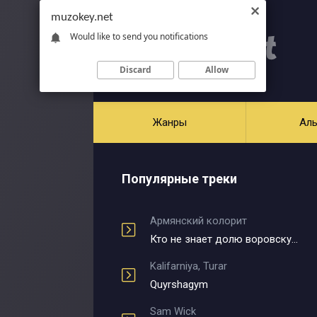
muzokey.net
Would like to send you notifications
Discard
Allow
Жанры
Ал
Популярные треки
Армянский колорит
Кто не знает долю воровскую
Kalifarniya, Turar
Quyrshagym
Sam Wick