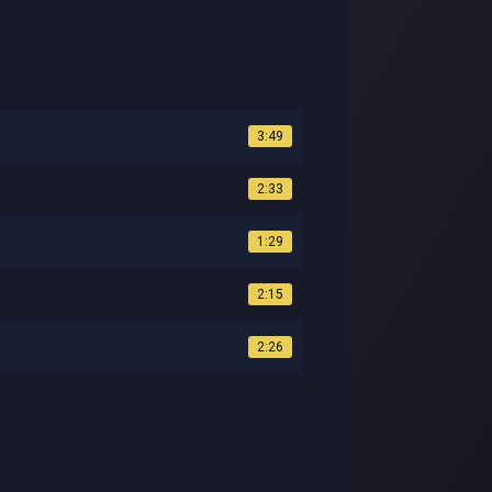
3:49
2:33
1:29
2:15
2:26