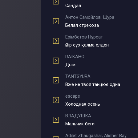
Сандал
Антон Самойлов, Шура
Белая стрекоза
Ерімбетов Нұрсат
Өмір сүр қалма елден
RAIKAHO
Дым
TANTSYURA
Вже не твоя танцює одна
escape
Холодная осень
ВЛАДУШКА
Мальчик беги
Adilet Zhaugashar, Alisher Bayniyazov