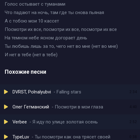
Голос остывает с туманами
Что падают на ночь, там где ты снова пьяная
А с тобою мои 10 кассет
Посмотри их все, посмотри их все, посмотри их все
На темном небе ясном догорает день
Ты любишь лишь за то, чего нет во мне (нет во мне)
И нет в тебе (нет в тебе)
Похожие песни
DVRST, Polnalyubvi
Falling stars
2:34
Олег Гетманский
Посмотри в мои глаза
4:40
Verbee
Я иду по улице золотая осень
2:52
TypeLuv
Ты посмотри как она трясет своей
0:38