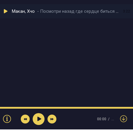
Макан, Хчо
Посмотри назад где сердце биться перестало
3:22
00:00
…