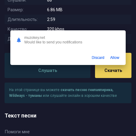
Слушали:
88
Размер:
6.86 MB
Длительность:
2:59
Качество:
320 kbps
muzokey.net
Дата релиза:
2025-08-15 08:47:01
Would like to send you notifications
Discard
Allow
Слушать
Скачать
На этой странице вы можете
скачать песню гнилаялирика,
Wildways - туманы
или слушайте онлайн в хорошем качестве
Текст песни
Помоги мне