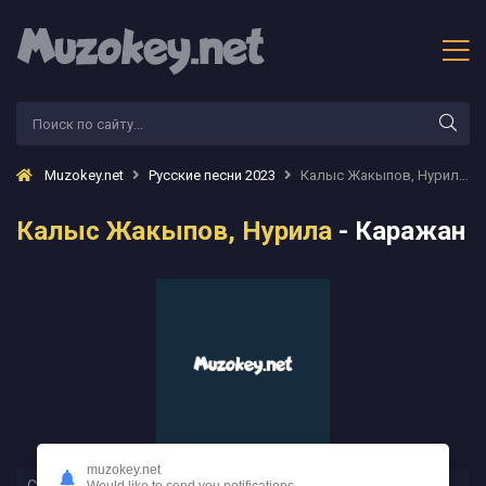
Muzokey.net
Русские песни 2023
Калыс Жакыпов, Нурила - Каражан
Калыс Жакыпов, Нурила
- Каражан
muzokey.net