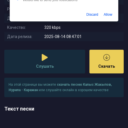
Слушали:
89
Would like to send you notifications
Размер:
7.8 MB
Discard
Allow
Длительность:
3:23
Качество:
320 kbps
Дата релиза:
2025-08-14 08:47:01
Слушать
Скачать
На этой странице вы можете
скачать песню Калыс Жакыпов,
Нурила - Каражан
или слушайте онлайн в хорошем качестве
Текст песни