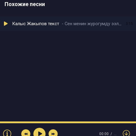
Похожие песни
Калыс Жакыпов текст
Сен менин журогумду ээлеп алдын
3:15
00:00
…