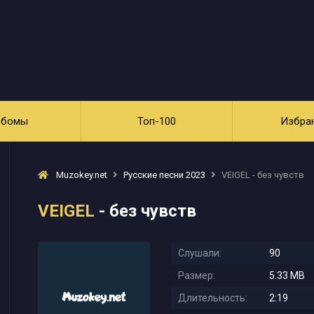
ьбомы
Топ-100
Избра
Muzokey.net
Русские песни 2023
VEIGEL - без чувств
VEIGEL
- без чувств
Слушали:
90
Размер:
5.33 MB
Длительность:
2:19