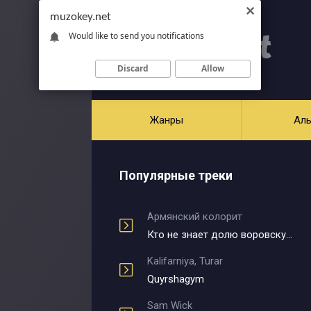
muzokey.net
Would like to send you notifications
Discard
Allow
Жанры
Ал
Популярные треки
Армянский колорит
Кто не знает долю воровскую
Kalifarniya, Turar
Quyrshagym
Sam Wick