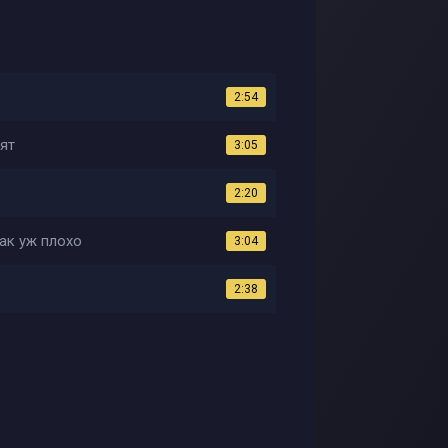
2:54
тят
3:05
2:20
так уж плохо
3:04
2:38