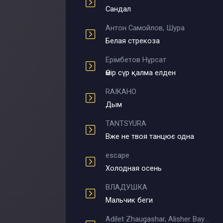
Сандал
Антон Самойлов, Шура
Белая стрекоза
Ерімбетов Нұрсат
Өмір сүр қалма елден
RAIKAHO
Дым
TANTSYURA
Вже не твоя танцює одна
escape
Холодная осень
ВЛАДУШКА
Мальчик беги
Adilet Zhaugashar, Alisher Bayniyazov