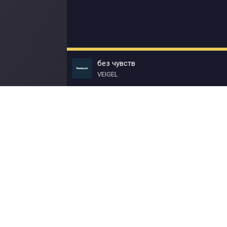
без чувств
VEIGEL
© Muzokey.net 2023. Почта для правообладат