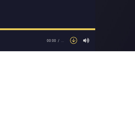
00:00
…