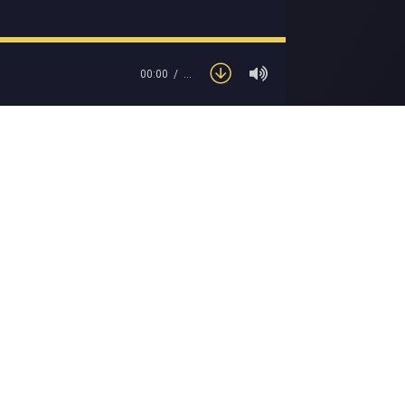
00:00
…