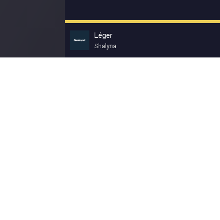
Léger
Shalyna
© Muzokey.net 2023. Почта для правообладат
Контакты
Правила
О портале