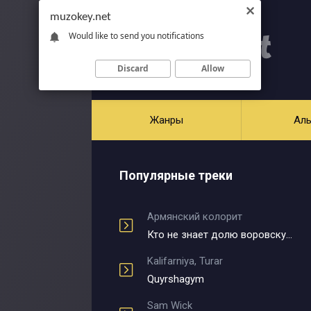
muzokey.net
Would like to send you notifications
Discard
Allow
Жанры
Ал
Популярные треки
Армянский колорит
Кто не знает долю воровскую
Kalifarniya, Turar
Quyrshagym
Sam Wick