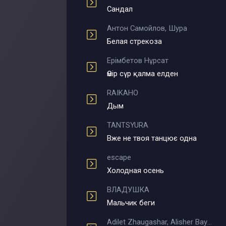
Сандал
Антон Самойлов, Шура
Белая стрекоза
Ерімбетов Нұрсат
Өмір сүр қалма елден
RAIKAHO
Дым
TANTSYURA
Вже не твоя танцює одна
escape
Холодная осень
ВЛАДУШКА
Мальчик беги
Adilet Zhaugashar, Alisher Bayniyazov