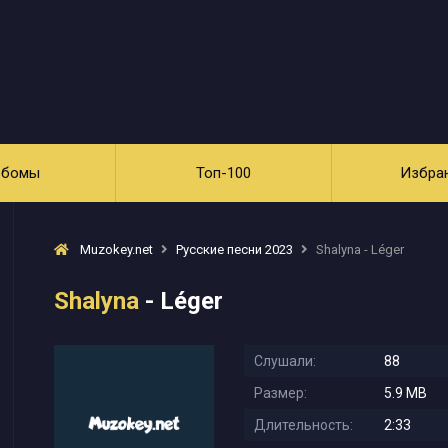
ьбомы
Топ-100
Избра
Muzokey.net
Русские песни 2023
Shalyna - Léger
Shalyna
- Léger
Слушали:
88
Размер:
5.9 MB
Длительность:
2:33