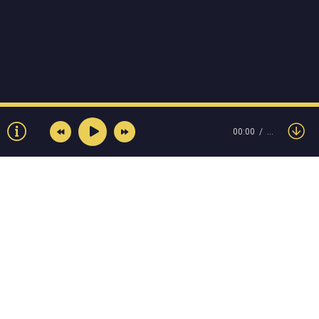
00:00
…
© Muzokey.net 2023. Почта для правообладателей:
admin@muzokey.net