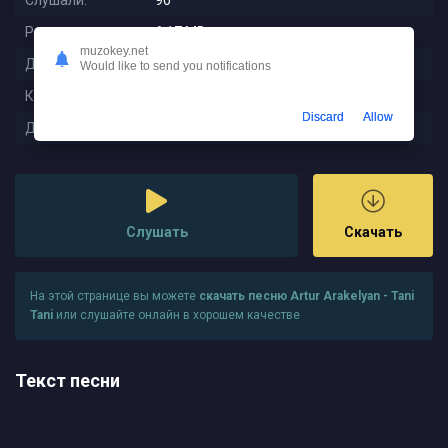
Слушали:
90
Размер:
6.17 MB
muzokey.net
Длительность:
2:40
Would like to send you notifications
Качество:
320 kbps
Discard
Allow
Дата релиза:
2025-08-11 08:58:01
Слушать
Скачать
На этой странице вы можете
скачать песню Artur Arakelyan - Tani
Tani
или слушайте онлайн в хорошем качестве
Текст песни