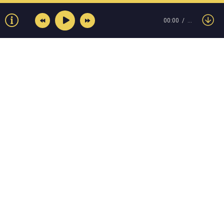
00:00
…
© Muzokey.net 2023. Почта для правообладателей:
admin@muzokey.net
Контакты
Правила
О портале