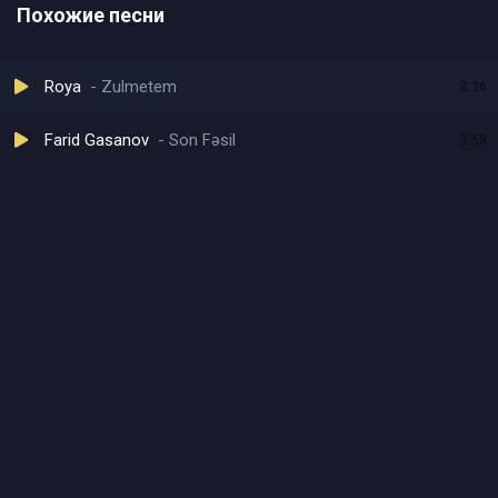
Похожие песни
Roya
Zulmetem
2:36
Farid Gasanov
Son Fəsil
2:59