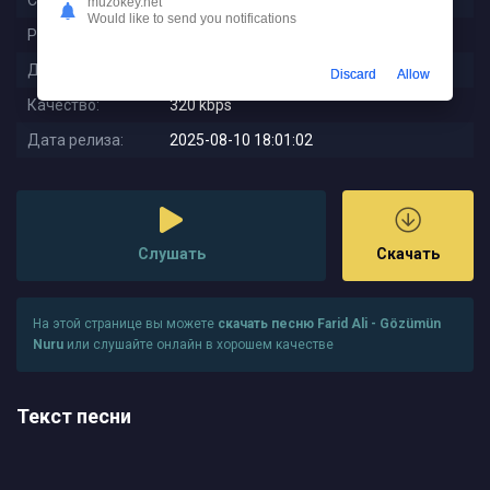
Слушали:
89
muzokey.net
Would like to send you notifications
Размер:
9.55 MB
Длительность:
4:09
Discard
Allow
Качество:
320 kbps
Дата релиза:
2025-08-10 18:01:02
Слушать
Скачать
На этой странице вы можете
скачать песню Farid Ali - Gözümün
Nuru
или слушайте онлайн в хорошем качестве
Текст песни