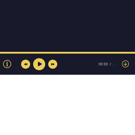
00:00
…
© Muzokey.net 2023. Почта для правообладателей:
admin@muzokey.net