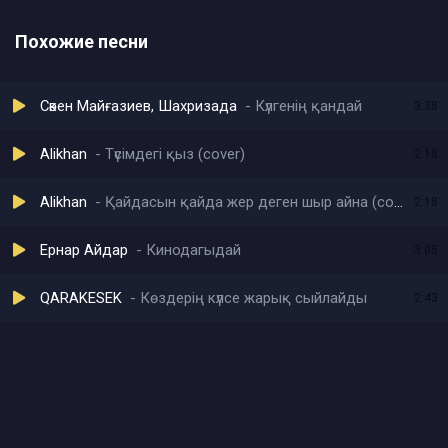
Похожие песни
Сәкен Майғазиев, Шахризада
Күлгенің қандай
3:38
Alikhan
Түсімдегі қыз (cover)
2:18
Alikhan
Қайдасын қайда жер деген шыр айна (cover)
2:18
Ернар Айдар
Кинодагыдай
3:05
QARAKESEK
Көздерің күлсе жарық сыйлайды
2:43