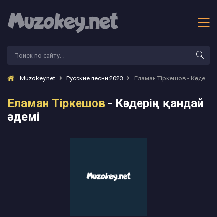
Muzokey.net
Русские песни 2023
Еламан Тіркешов - Көздерің қандай әдемі
Еламан Тіркешов
- Көздерің қандай
әдемі