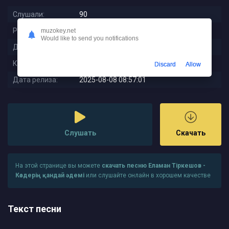
Слушали:
90
Размер:
7.63 MB
muzokey.net
Would like to send you notifications
Длительность:
3:19
Качество:
320 kbps
Discard
Allow
Дата релиза:
2025-08-08 08:57:01
Слушать
Скачать
На этой странице вы можете
скачать песню Еламан Тіркешов -
Көздерің қандай әдемі
или слушайте онлайн в хорошем качестве
Текст песни