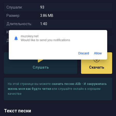
Слушали:
93
Размер:
3.86 MB
Длительность:
1:40
Качество:
320 kbps
muzokey.net
Дата релиза:
2025-08-07 14:49:01
Would like to send you notifications
Discard
Allow
Слушать
Скачать
На этой странице вы можете
скачать песню Alib - И закружилась
жизнь моя как будто четки
или слушайте онлайн в хорошем
качестве
Текст песни