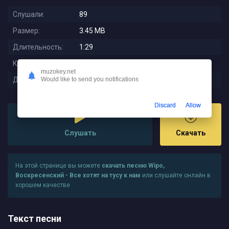
Слушали:
89
Размер:
3.45 MB
Длительность:
1:29
Качество:
320 kbps
muzokey.net
Дата релиза:
2025-08-06 20:09:01
Would like to send you notifications
Discard
Allow
Слушать
Скачать
На этой странице вы можете
скачать песню Wipo,
Воскресенский - Все хотят на тусу к нам
или слушайте онлайн в
хорошем качестве
Текст песни