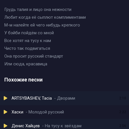
Грудь талия и лицо она нежности
Любит когда её сыплют комплиментами
М-м налейте ей чего нибудь крепкого
У бэйби пойдём со мной
Все хотят на тусу к нам
Чисто так подвигаться
Она просит русский стандарт
Или сюда, красавица
Похожие песни
ARTSYBASHEV, Tacia
Дворами
2:10
Хаски
Молодой русский
2:22
Денис Хайцев
На тусу к звёздам
2:56