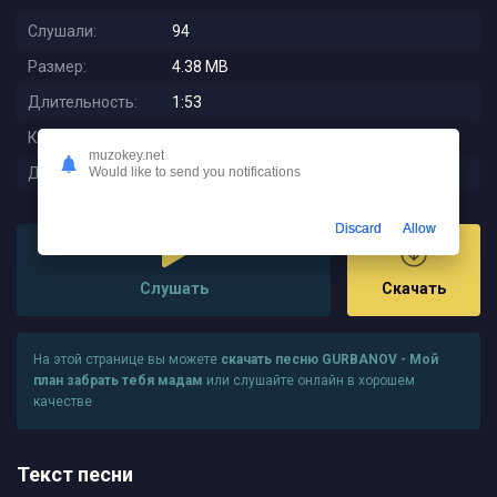
Слушали:
94
Размер:
4.38 MB
Длительность:
1:53
Качество:
320 kbps
muzokey.net
Дата релиза:
2025-08-05 13:12:02
Would like to send you notifications
Discard
Allow
Слушать
Скачать
На этой странице вы можете
скачать песню GURBANOV - Мой
план забрать тебя мадам
или слушайте онлайн в хорошем
качестве
Текст песни