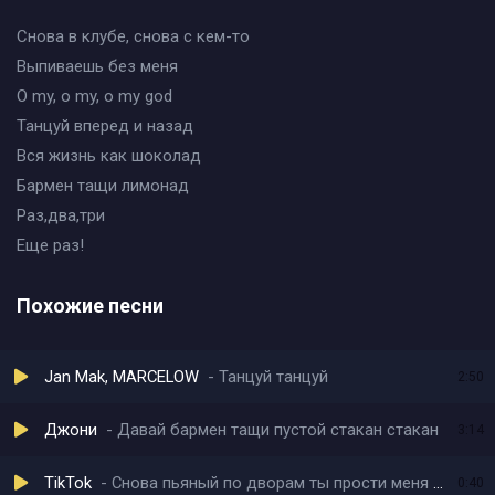
Снова в клубе, снова с кем-то
Выпиваешь без меня
O my, o my, o my god
Танцуй вперед и назад
Вся жизнь как шоколад
Бармен тащи лимонад
Раз,два,три
Еще раз!
Похожие песни
Jan Mak, MARCELOW
Танцуй танцуй
2:50
Джони
Давай бармен тащи пустой стакан стакан
3:14
TikTok
Снова пьяный по дворам ты прости меня мадам
0:40