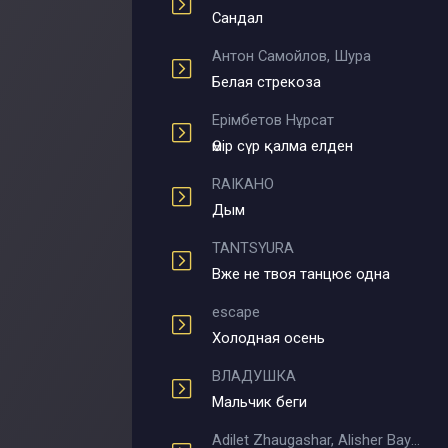
Сандал
Антон Самойлов, Шура
Белая стрекоза
Ерімбетов Нұрсат
Өмір сүр қалма елден
RAIKAHO
Дым
TANTSYURA
Вже не твоя танцює одна
escape
Холодная осень
ВЛАДУШКА
Мальчик беги
Adilet Zhaugashar, Alisher Bayniyazov