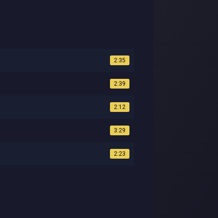
2:35
2:39
2:12
3:29
2:23