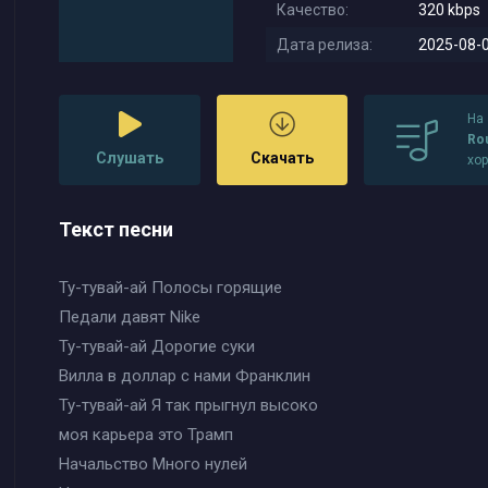
Качество:
320 kbps
Дата релиза:
2025-08-0
На
Rou
Слушать
Скачать
хо
Текст песни
Ту-тувай-ай Полосы горящие
Педали давят Nike
Ту-тувай-ай Дорогие суки
Вилла в доллар с нами Франклин
Ту-тувай-ай Я так прыгнул высоко
моя карьера это Трамп
Начальство Много нулей