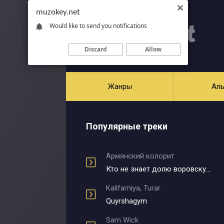
muzokey.net
Would like to send you notifications
Discard
Allow
Жанры
Ал
Популярные треки
Армянский колорит
Кто не знает долю воровскую
Kalifarniya, Turar
Quyrshagym
Sam Wick