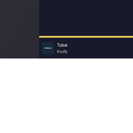
Tubai
Roully
© Muzokey.net 2023. Почта для правообладат