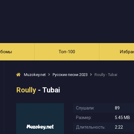
ьбомы
Топ-100
Избра
Muzokey.net
Русские песни 2023
Roully - Tubai
Roully
- Tubai
Слушали:
89
Размер:
5.45 MB
Длительность:
2:22