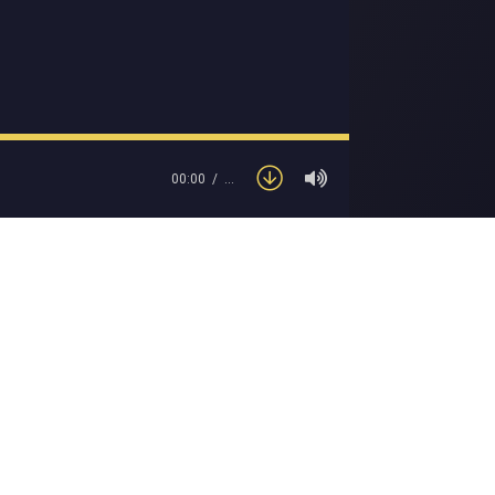
00:00
…