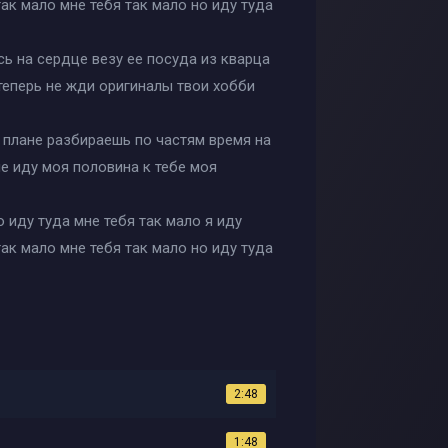
так мало мне тебя так мало но иду туда
сь на сердце везу ее посуда из кварца
 теперь не жди оригиналы твои хобби
 плане разбираешь по частям время на
не иду моя половина к тебе моя
о иду туда мне тебя так мало я иду
так мало мне тебя так мало но иду туда
2:48
1:48