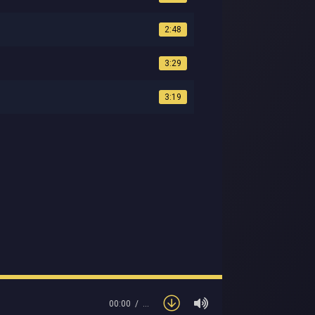
2:48
3:29
3:19
00:00
…