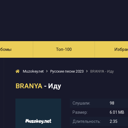
ьбомы
Топ-100
Избра
Muzokey.net
Русские песни 2023
BRANYA - Иду
BRANYA
- Иду
Слушали:
98
Размер:
6.01 MB
Длительность:
2:35