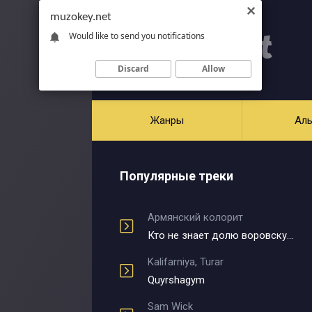
muzokey.net
Would like to send you notifications
Discard
Allow
Жанры
Ал
Популярные треки
Армянский колорит
Кто не знает долю воровскую
Kalifarniya, Turar
Quyrshagym
Sam Wick