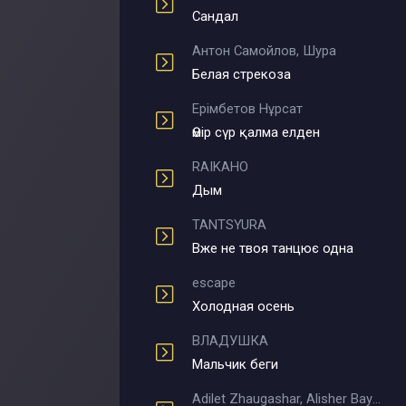
Сандал
Антон Самойлов, Шура
Белая стрекоза
Ерімбетов Нұрсат
Өмір сүр қалма елден
RAIKAHO
Дым
TANTSYURA
Вже не твоя танцює одна
escape
Холодная осень
ВЛАДУШКА
Мальчик беги
Adilet Zhaugashar, Alisher Bayniyazov