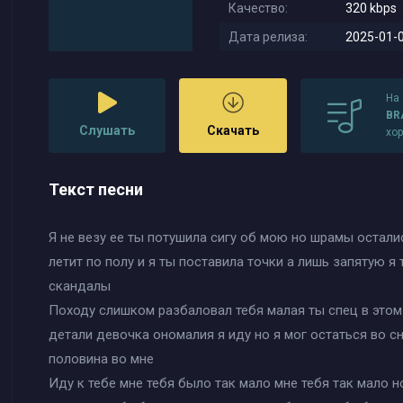
Качество:
320 kbps
Дата релиза:
2025-01-0
На
BR
Слушать
Скачать
хо
Текст песни
Я не везу ее ты потушила сигу об мою но шрамы остали
летит по полу и я ты поставила точки а лишь запятую я
скандалы
Походу слишком разбаловал тебя малая ты спец в этом
детали девочка ономалия я иду но я мог остаться во с
половина во мне
Иду к тебе мне тебя было так мало мне тебя так мало н