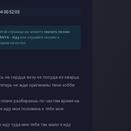
4 00:52:03
 этой странице вы можете
скачать песню
ANYA - Иду
или слушайте онлайн в
рошем качестве
сь на сердце везу ее посуда из кварца
 теперь не жди оригиналы твои хобби
 плане разбираешь по частям время на
не иду моя половина к тебе моя
о иду туда мне тебя так мало я иду