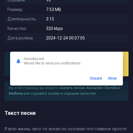
Слушали:
93
Размер:
7.53 MB
Длительность:
3:15
Качество:
320 kbps
Дата релиза:
2024-12-24 00:07:05
muzokey.net
Would like to send you notifications
Слушать
Скачать
Discard
Allow
На этой странице вы можете
скачать песню Alexander Demidov -
Небеса
или слушайте онлайн в хорошем качестве
Текст песни
Я всю жизнь чего-то искал но осознал что главное просто