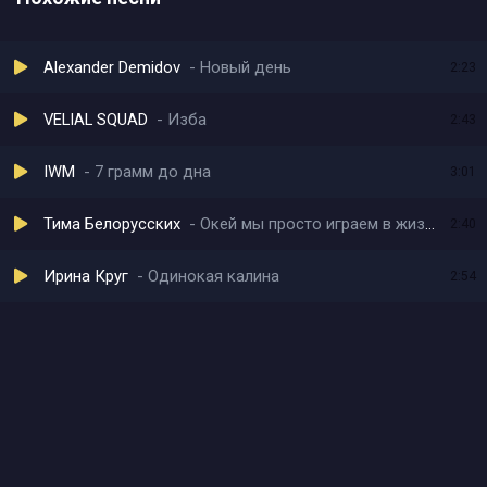
Alexander Demidov
Новый день
2:23
VELIAL SQUAD
Изба
2:43
IWM
7 грамм до дна
3:01
Тима Белорусских
Окей мы просто играем в жизнь
2:40
Ирина Круг
Одинокая калина
2:54