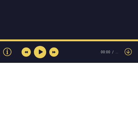
00:00
…
© Muzokey.net 2023. Почта для правообладателей:
admin@muzokey.net