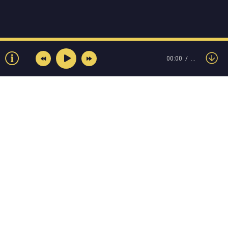
00:00
…
© Muzokey.net 2023. Почта для правообладателей:
admin@muzokey.net