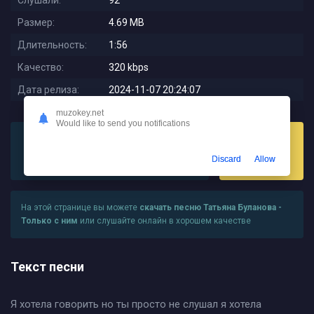
Слушали:
92
Размер:
4.69 MB
Длительность:
1:56
Качество:
320 kbps
Дата релиза:
2024-11-07 20:24:07
muzokey.net
Would like to send you notifications
Discard
Allow
Слушать
Скачать
На этой странице вы можете
скачать песню Татьяна Буланова -
Только с ним
или слушайте онлайн в хорошем качестве
Текст песни
Я хотела говорить но ты просто не слушал я хотела