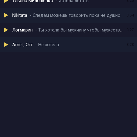
Ульяна Милошенко
Хотела летать
3:25
Nikitata
Следам можешь говорить пока не душно
0:54
Логмарин
Ты хотела бы мужчину чтобы мужественным был
0:27
Ameli, Отг
Не хотела
3:28