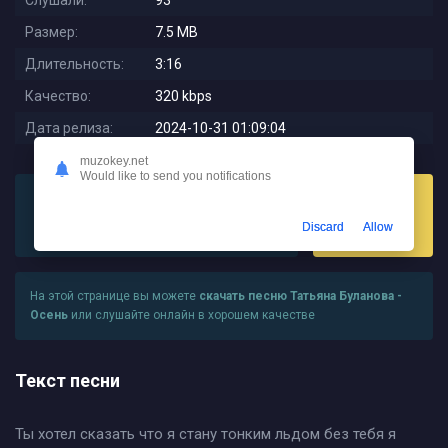
Слушали:
93
Размер:
7.5 MB
Длительность:
3:16
Качество:
320 kbps
Дата релиза:
2024-10-31 01:09:04
muzokey.net
Would like to send you notifications
Discard
Allow
Слушать
Скачать
На этой странице вы можете
скачать песню Татьяна Буланова -
Осень
или слушайте онлайн в хорошем качестве
Текст песни
Ты хотел сказать что я стану тонким льдом без тебя я