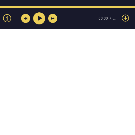
00:00
…
© Muzokey.net 2023. Почта для правообладателей:
admin@muzokey.net
Контакты
Правила
О портале