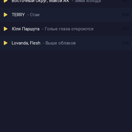
Восточный Округ, Макси АК
Зима холода
4:07
TERRY
Стаи
3:02
Юля Паршута
Голые глаза откроются
3:07
Lovanda, Flesh
Выше облаков
2:56