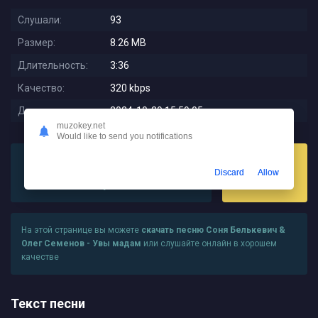
Слушали:
93
Размер:
8.26 MB
Длительность:
3:36
Качество:
320 kbps
Дата релиза:
2024-10-29 15:59:05
muzokey.net
Would like to send you notifications
Discard
Allow
Слушать
Скачать
На этой странице вы можете
скачать песню Соня Белькевич &
Олег Семенов - Увы мадам
или слушайте онлайн в хорошем
качестве
Текст песни