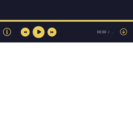
00:00
…
© Muzokey.net 2023. Почта для правообладателей:
admin@muzokey.net
Контакты
Правила
О портале