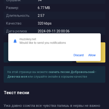
Слушали:
94
Размер:
6.77 MB
Длительность:
2:57
Качество:
320 kbps
Дата релиза:
2024-09-11 20:00:06
muzokey.net
Would like to send you notifications
Discard
Allow
Слушать
Скачать
На этой странице вы можете
скачать песню Добровольский -
Девочка моя
или слушайте онлайн в хорошем качестве
Текст песни
Ужа давно сожгла все чувства палишь в нервы не важно