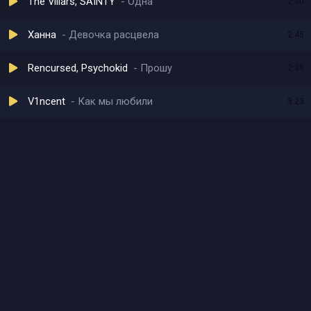
The Villars, SAINTY
Одна
2:30
Ханна
Девочка расцвела
2:45
Rencursed, Psychokid
Прошу
2:39
V1ncent
Как мы любили
3:23