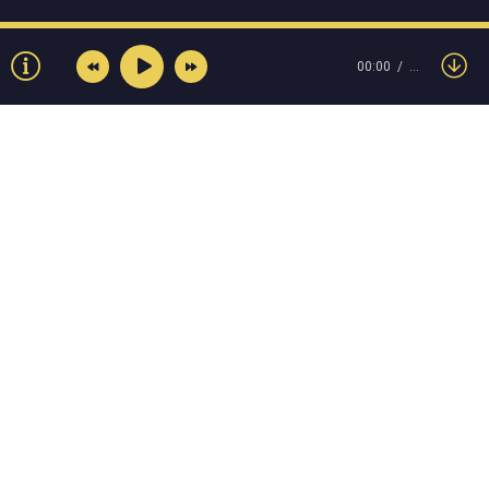
00:00
…
© Muzokey.net 2023. Почта для правообладателей:
admin@muzokey.net
Контакты
Правила
О портале