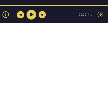
00:00
…
© Muzokey.net 2023. Почта для правообладателей:
admin@muzokey.net
Контакты
Правила
О портале