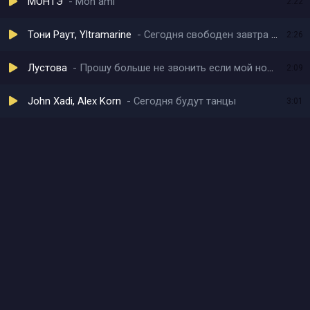
МОНТЭ
Mon ami
2:22
Тони Раут, Yltramarine
Сегодня свободен завтра я занят
2:26
Лустова
Прошу больше не звонить если мой номер занят
2:09
John Xadi, Alex Korn
Сегодня будут танцы
3:01