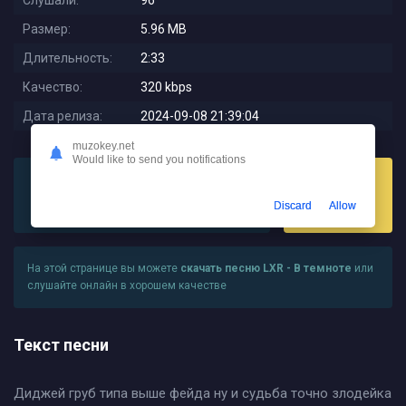
Слушали:
96
Размер:
5.96 MB
Длительность:
2:33
Качество:
320 kbps
Дата релиза:
2024-09-08 21:39:04
muzokey.net
Would like to send you notifications
Discard
Allow
Слушать
Скачать
На этой странице вы можете
скачать песню LXR - В темноте
или
слушайте онлайн в хорошем качестве
Текст песни
Диджей груб типа выше фейда ну и судьба точно злодейка