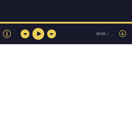
00:00
…
© Muzokey.net 2023. Почта для правообладателей:
admin@muzokey.net