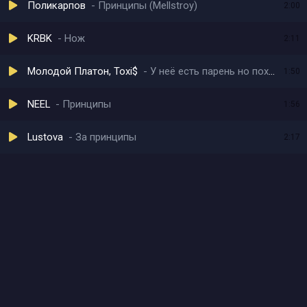
Поликарпов
Принципы (Mellstroy)
2:00
KRBK
Нож
2:11
Молодой Платон, Toxi$
У неё есть парень но походу он лох
1:50
NEEL
Принципы
1:56
Lustova
За принципы
2:17