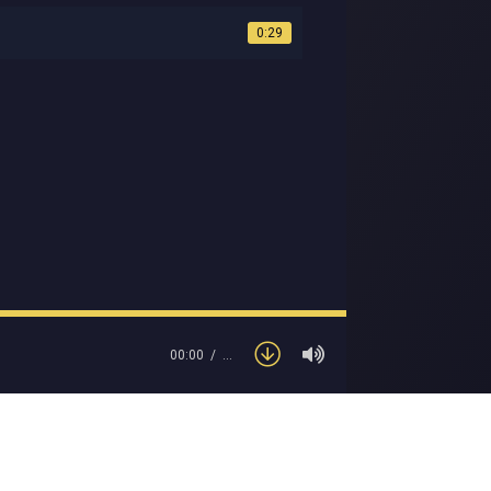
0:29
00:00
…