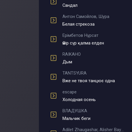
Сандал
Антон Самойлов, Шура
Белая стрекоза
Ерімбетов Нұрсат
Өмір сүр қалма елден
RAIKAHO
Дым
TANTSYURA
Вже не твоя танцює одна
escape
Холодная осень
ВЛАДУШКА
Мальчик беги
Adilet Zhaugashar, Alisher Bayniyazov