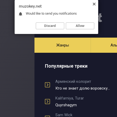
muzokey.net
Would like to send you notifications
Discard
Allow
Жанры
Ал
Популярные треки
Армянский колорит
Кто не знает долю воровскую
Kalifarniya, Turar
Quyrshagym
Sam Wick