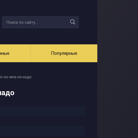
нные
Популярные
о но мне не надо
надо