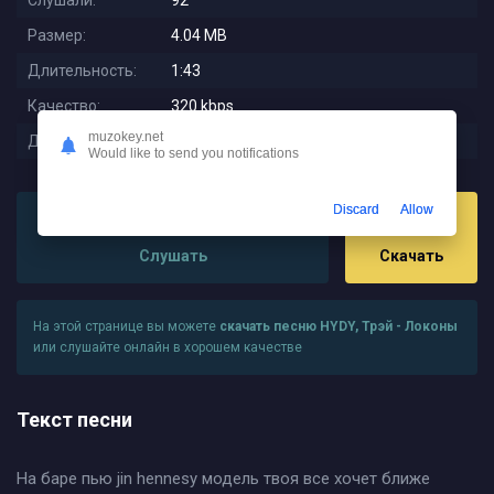
Слушали:
92
Размер:
4.04 MB
Длительность:
1:43
Качество:
320 kbps
muzokey.net
Дата релиза:
2024-08-23 00:41:03
Would like to send you notifications
Discard
Allow
Слушать
Скачать
На этой странице вы можете
скачать песню HYDY, Трэй - Локоны
или слушайте онлайн в хорошем качестве
Текст песни
На баре пью jin hennesy модель твоя все хочет ближе