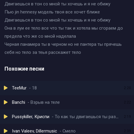
Двигаешься в тон со мной ты хочешь и я не обижу
Пью jin hennesy модель твоя все хочет ближе
Двигаешься в тон со мной ты хочешь и я не обижу
Она в луи ее тело все что ты так и хотела мы сгораем до
предела что же со мной наделала
Черная панамера ты в черном но не пантера ты прячешь
себя но тело за теья расскажет тело
Похожие песни
TeeMur
18
2:20
Banchi
Взрыв на теле
2:22
Pussykiller, Криспи
То как ты двигаешься ты разожгла во мне пожар
2:19
Ivan Valeev, Dillermusic
Смело
2:39