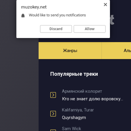
muzokey.net
Would like to send you notifications
Discard
Allow
Жанры
Ал
Популярные треки
Армянский колорит
Кто не знает долю воровскую
Kalifarniya, Turar
Quyrshagym
Sam Wick