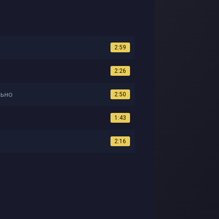
2:59
2:26
льно
2:50
1:43
2:16