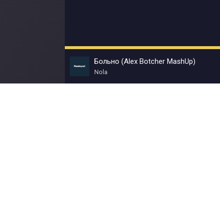
Больно (Alex Botcher MashUp)
Nola
© Muzokey.net 2023. Почта для правообладат