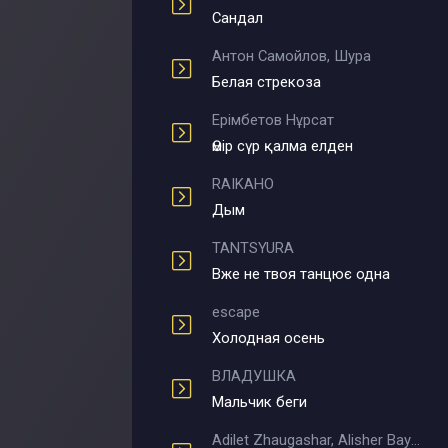
Сандал
Антон Самойлов, Шура
Белая стрекоза
Ерімбетов Нұрсат
Өмір сүр қалма елден
RAIKAHO
Дым
TANTSYURA
Вже не твоя танцює одна
escape
Холодная осень
ВЛАДУШКА
Мальчик беги
Adilet Zhaugashar, Alisher Bayniyazov