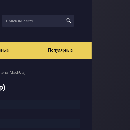
нные
Популярные
otcher MashUp)
p)