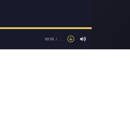
00:00
…