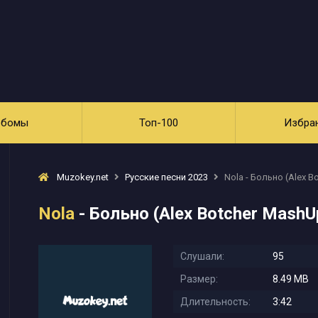
ьбомы
Топ-100
Избра
Muzokey.net
Русские песни 2023
Nola - Больно (Alex B
Nola
- Больно (Alex Botcher MashU
Слушали:
95
Размер:
8.49 MB
Длительность:
3:42