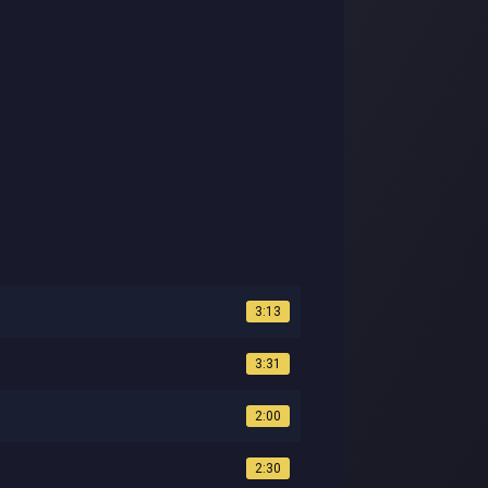
3:13
3:31
2:00
2:30