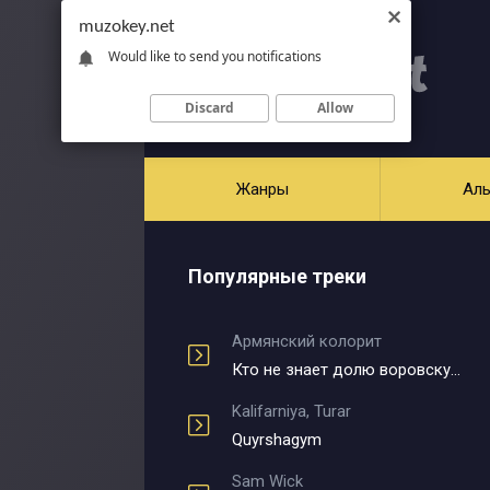
muzokey.net
Would like to send you notifications
Discard
Allow
Жанры
Ал
Популярные треки
Армянский колорит
Кто не знает долю воровскую
Kalifarniya, Turar
Quyrshagym
Sam Wick