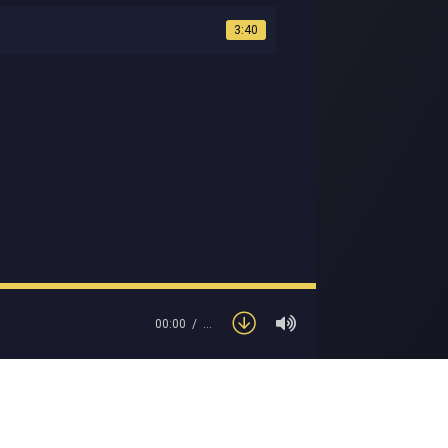
3:40
00:00
…