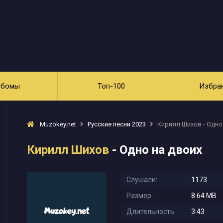
ьбомы
Топ-100
Избра
Muzokey.net
Русские песни 2023
Кирилл Шихов - Одно
Кирилл Шихов
- Одно на двоих
Слушали:
1173
Размер:
8.64 MB
Длительность:
3:43