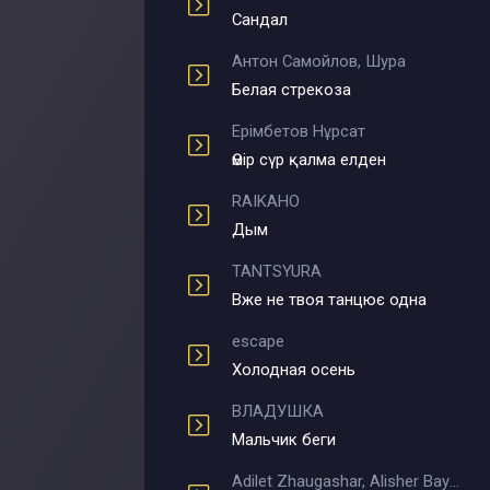
Сандал
Антон Самойлов, Шура
Белая стрекоза
Ерімбетов Нұрсат
Өмір сүр қалма елден
RAIKAHO
Дым
TANTSYURA
Вже не твоя танцює одна
escape
Холодная осень
ВЛАДУШКА
Мальчик беги
Adilet Zhaugashar, Alisher Bayniyazov