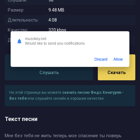
Слушали:
96
Размер:
9.48 MB
Длительность:
4:08
Качество:
320 kbps
muzokey.net
Дата релиза:
2024-05-09 05:04:03
Would like to send you notifications
Discard
Allow
Слушать
Скачать
На этой странице вы можете
скачать песню Федо Хачатурян -
Без тебя
или слушайте онлайн в хорошем качестве
Текст песни
Мне без тебя не жить теперь мое спасение ты поверь