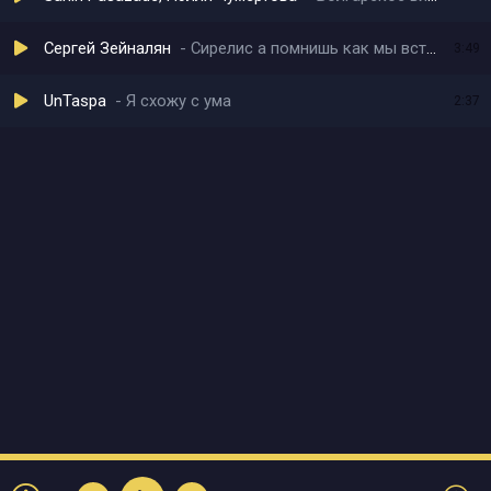
Сергей Зейналян
Сирелис а помнишь как мы встретились
3:49
UnTaspa
Я схожу с ума
2:37