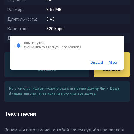
Слушали:
94
Размер:
8.67 MB
Длительность:
3:43
Качество:
320 kbps
Дата релиза:
2024-04-21 03:44:04
muzokey.net
Would like to send you notifications
Discard
Allow
Слушать
Скачать
На этой странице вы можете
скачать песню Дамир Чич - Душа
больна
или слушайте онлайн в хорошем качестве
Текст песни
Зачем мы встретились с тобой зачем судьба нас свела я