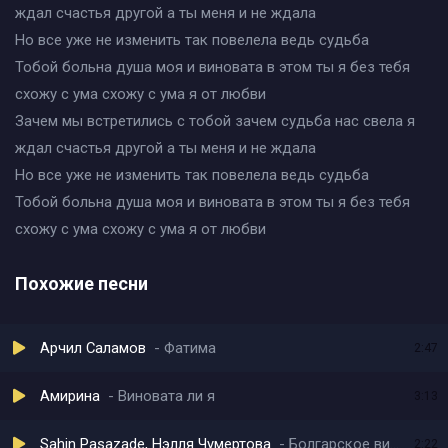
ждал счастья другой а ты меня и не ждала
Но все уже не изменить так повелела ведь судьба
Тобой больна душа моя и виновата в этом ты я без тебя
схожу с ума схожу с ума я от любви
Зачем мы встретились с тобой зачем судьба нас свела я
ждал счастья другой а ты меня и не ждала
Но все уже не изменить так повелела ведь судьба
Тобой больна душа моя и виновата в этом ты я без тебя
схожу с ума схожу с ума я от любви
Похожие песни
Арчил Саламов
Фатима
2:47
Амирина
Виновата ли я
3:13
Sahin Pasazade, Нэлля Чумертова
Болгарское вино
2:22