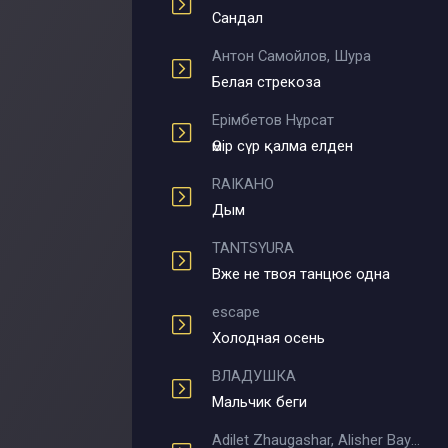
Сандал
Антон Самойлов, Шура
Белая стрекоза
Ерімбетов Нұрсат
Өмір сүр қалма елден
RAIKAHO
Дым
TANTSYURA
Вже не твоя танцює одна
escape
Холодная осень
ВЛАДУШКА
Мальчик беги
Adilet Zhaugashar, Alisher Bayniyazov