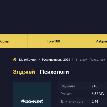
ьбомы
Топ-100
Избра
Muzokey.net
Русские песни 2023
Элджей - Психологи
Элджей
- Психологи
Слушали:
940
Размер:
6.52 MB
Длительность:
2:44