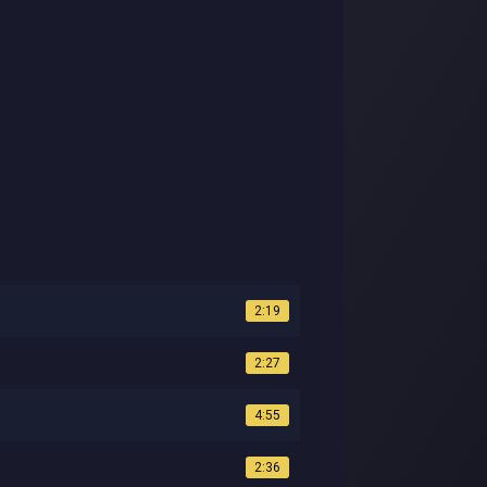
2:19
2:27
4:55
2:36