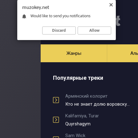
muzokey.net
Would like to send you notifications
Discard
Allow
Жанры
Ал
Популярные треки
Армянский колорит
Кто не знает долю воровскую
Kalifarniya, Turar
Quyrshagym
Sam Wick