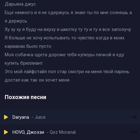
Дарьяна джус
Еще немного и я не сдержусь я знаю ты по мне сохнешь а
я держусь
Ху ху ху я буду на верху и шмотку ту ту и ту я все заполучу
Я больше не хочу испытывать то чувство когда в моих
карманах было пусто
Моя собачка одета дороже тебя купюры пачкой я еду
купить бриллиант
Это мой лайфстайл поп стар смотри на меня твой парень
достал как так он хочет меня
Похожие песни
Daryana
Juice
1:48
HOVO, Джоззи
Qez Moranal
3:04