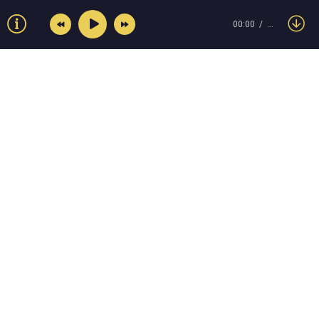
00:00
…
© Muzokey.net 2023. Почта для правообладателей:
admin@muzokey.net
Контакты
Правила
О портале