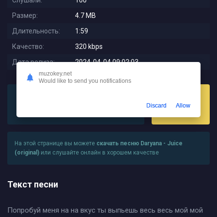
Слушали:
100
Размер:
4.7 MB
Длительность:
1:59
Качество:
320 kbps
Дата релиза:
2024-04-04 09:02:03
muzokey.net
Would like to send you notifications
Discard
Allow
Слушать
Скачать
На этой странице вы можете
скачать песню Daryana - Juice
(original)
или слушайте онлайн в хорошем качестве
Текст песни
Попробуй меня на на вкус ты выпьешь весь весь мой мой