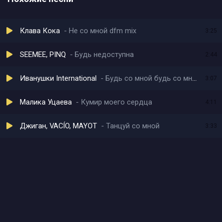
Клава Кока
Не со мной dfm mix
3:25
SEEMEE, PINQ
Будь недоступна
2:44
Иванушки International
Будь со мной будь со мной
3:07
Малика Уцаева
Кумир моего сердца
4:11
Джиган, VACÍO, MAYOT
Танцуй со мной
3:33