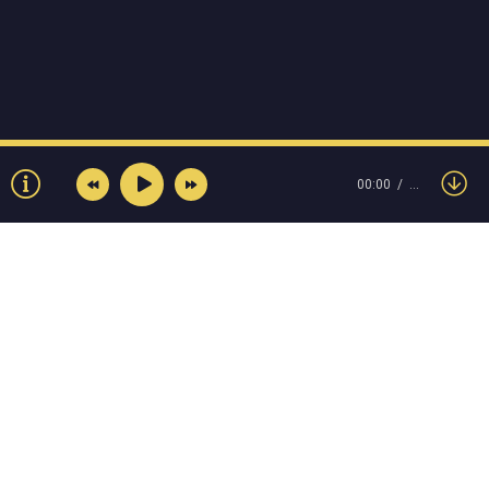
00:00
…
© Muzokey.net 2023. Почта для правообладателей:
admin@muzokey.net