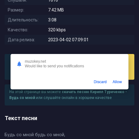
Слушали:
1610
Размер:
7.42 MB
Длительность:
3:08
Качество:
320 kbps
Дата релиза:
2023-04-02 07:09:01
muzokey.net
Would like to send you notifications
Слушать
Скачать
Discard
Allow
На этой странице вы можете
скачать песню Кирилл Туриченко -
Будь со мной
или слушайте онлайн в хорошем качестве
Текст песни
Будь со мной будь со мной,