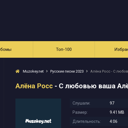
ьбомы
Топ-100
Избра
Muzokey.net
Русские песни 2023
Алёна Росс - С любо
Алёна Росс
- С любовью ваша Ал
Слушали:
97
Размер:
9.41 MB
Длительность:
4:06