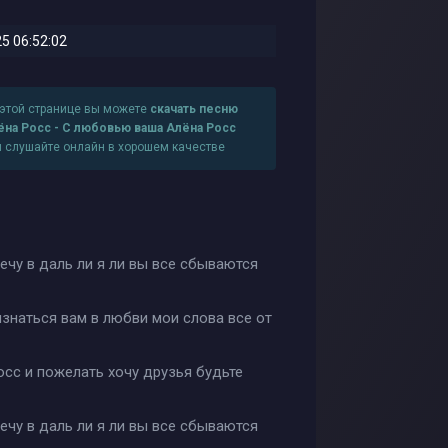
5 06:52:02
 этой странице вы можете
скачать песню
ёна Росс - С любовью ваша Алёна Росс
и слушайте онлайн в хорошем качестве
ечу в даль ли я ли вы все сбываются
ризнаться вам в любви мои слова все от
осс и пожелать хочу друзья будьте
ечу в даль ли я ли вы все сбываются