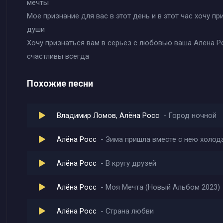
мечты
Мое признание для вас в этот день и в этот час хочу п
души
Хочу признаться вам в серьез с любовью ваша Алена Р
счастливы всегда
Похожие песни
Владимир Ломов, Алёна Росс
Город ночной
Алёна Росс
Зима пришла вместе с нею холод
Алёна Росс
В кругу друзей
Алёна Росс
Моя Мечта (Новый Альбом 2023)
Алёна Росс
Страна любви