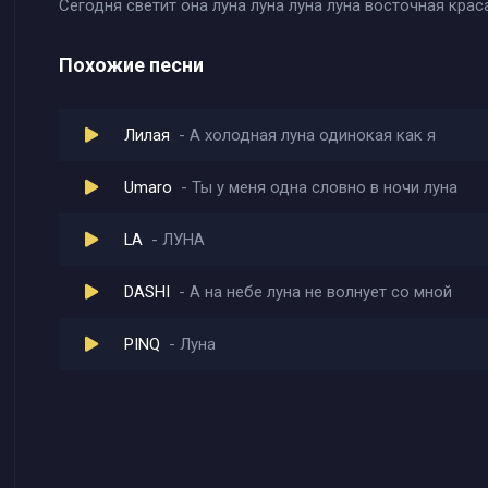
Сегодня светит она луна луна луна луна восточная крас
Похожие песни
Лилая
А холодная луна одинокая как я
Umaro
Ты у меня одна словно в ночи луна
LA
ЛУНА
DASHI
А на небе луна не волнует со мной
PINQ
Луна