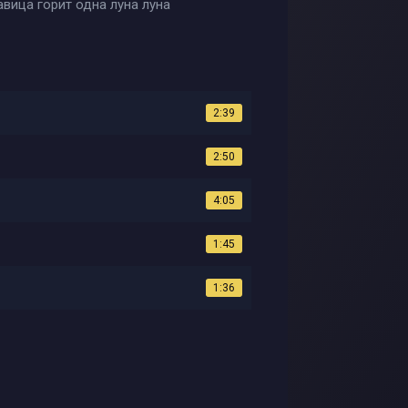
авица горит одна луна луна
2:39
2:50
4:05
1:45
1:36