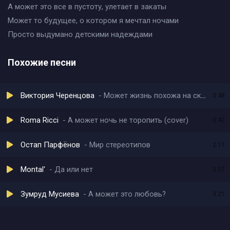
А может это все в пустоту, улетает в закаты
Может то будущее, о котором я мечтал ночами
Просто выдумано детскими надеждами
Похожие песни
Виктория Черенцова
Может жизнь похожа на сказку
3:48
Roma Ricci
А может ночь не торопить (cover)
0:42
Остап Парфёнов
Мир стереотипов
2:11
Montal'
Да или нет
3:07
Зумруд Мусиева
А может это любовь?
3:21