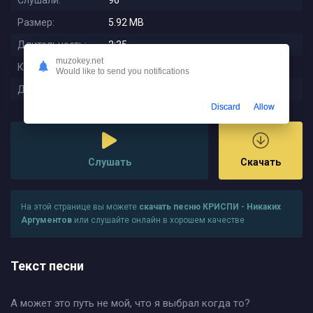
Слушали:
96
Размер:
5.92 MB
Длительность:
2:35
muzokey.net
Качество:
320 kbps
Would like to send you notifications
Дата релиза:
2024-02-23 00:24:02
Discard
Allow
Слушать
Скачать
На этой странице вы можете
скачать песню КРИСПИ - Никаких
Аргументов
или слушайте онлайн в хорошем качестве
Текст песни
А может это путь не мой, что я выбрал когда то?