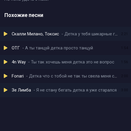
Похожие песни
Скалли Милано, Токсис
Детка у тебя шикарные глаза
2:21
ОТГ
А ты танцуй детка просто танцуй
1:54
4n Way
Ты так хочешь меня детка это не вопрос
1:56
Fonari
Детка что с тобой не так ты свела меня сума
2:00
Зе Лимба
Я не стану бегать детка я уже старался
3:00