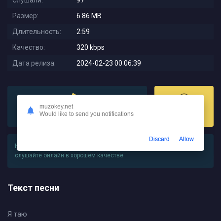
Слушали:
97
Размер:
6.86 MB
Длительность:
2:59
Качество:
320 kbps
Дата релиза:
2024-02-23 00:06:39
muzokey.net
Would like to send you notifications
Слушать
Скачать
Discard
Allow
На этой странице вы можете
скачать песню РАМШ - Детка
или
слушайте онлайн в хорошем качестве
Текст песни
Я таю