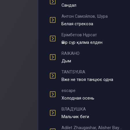
Сандал
Антон Самойлов, Шура
Белая стрекоза
Ерімбетов Нұрсат
Өмір сүр қалма елден
RAIKAHO
Дым
TANTSYURA
Вже не твоя танцює одна
escape
Холодная осень
ВЛАДУШКА
Мальчик беги
Adilet Zhaugashar, Alisher Bayniyazov