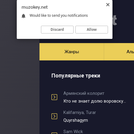
muzokey.net
Would like to send you notifications
Discard
Allow
Жанры
Ал
Популярные треки
Армянский колорит
Кто не знает долю воровскую
Kalifarniya, Turar
Quyrshagym
Sam Wick