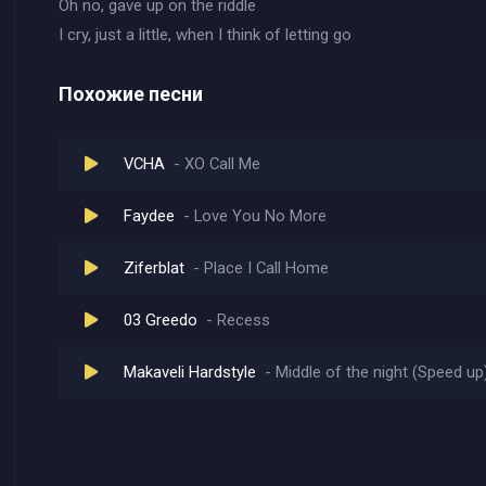
Oh no, gave up on the riddle
I cry, just a little, when I think of letting go
Похожие песни
VCHA
XO Call Me
Faydee
Love You No More
Ziferblat
Place I Call Home
03 Greedo
Recess
Makaveli Hardstyle
Middle of the night (Speed up