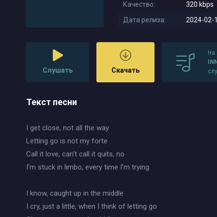
Качество:
320 kbps
Дата релиза:
2024-02-1
На
INN
Слушать
Скачать
сл
Текст песни
I get close, not all the way
Letting go is not my forte
Call it love, can't call it quits, no
I'm stuck in limbo, every time I'm trying
I know, caught up in the middle
I cry, just a little, when I think of letting go