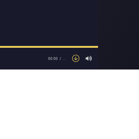
00:00
…