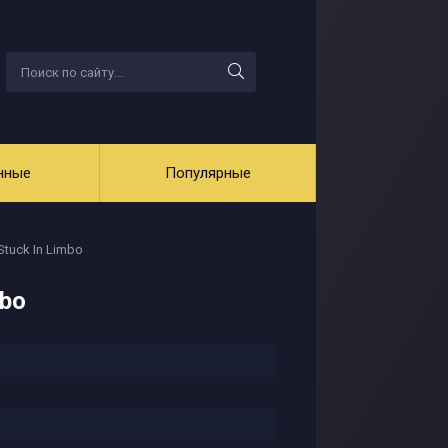
нные
Популярные
 Stuck In Limbo
mbo