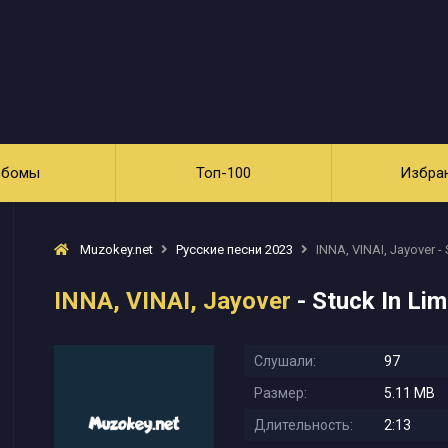
ьбомы
Топ-100
Избра
Muzokey.net
Русские песни 2023
INNA, VINAI, Jayover -
INNA, VINAI, Jayover
- Stuck In Li
Слушали:
97
Размер:
5.11 MB
Длительность:
2:13