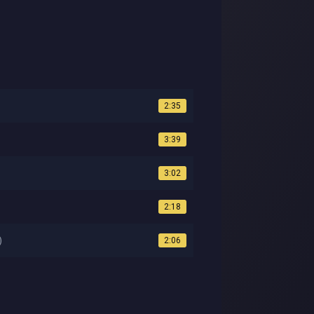
2:35
3:39
3:02
2:18
)
2:06