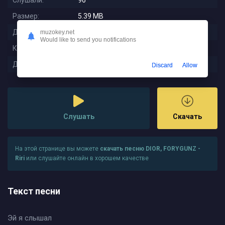
Слушали:
96
Размер:
5.39 MB
Длительность:
2:21
muzokey.net
Would like to send you notifications
Качество:
320 kbps
Дата релиза:
2024-02-13 09:28:29
Discard
Allow
Слушать
Скачать
На этой странице вы можете
скачать песню DIOR, FORYGUNZ -
Riri
или слушайте онлайн в хорошем качестве
Текст песни
Эй я слышал