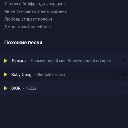
У твоего бойфренда gang gang
Че он там репер У него мигрень
Любовь стирает колени
Детка давай налей мне
Похожие песни
Лялька
Бармен налей мне бармен налей по крепче
2:29
Baby Gang
Mentalite remix
3:20
DIOR
NELLY
2:18