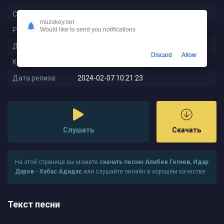
Слушали:
99
muzokey.net
Would like to send you notifications
Размер:
6.65 MB
Длительность:
2:54
Discard
Allow
Качество:
320 kbps
Дата релиза:
2024-02-07 10:21:23
Слушать
Скачать
На этой странице вы можете
скачать песню Алибек Гегиев, Идар
Даров - Хабас Адидас
или слушайте онлайн в хорошем качестве
Текст песни