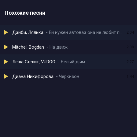
Похожие песни
Дэйби, Лялька
Ей нужен автоваз она не любит платье носит только адидас
2:04
Mitchel, Bogdan
На движ
2:38
Лёша Стелит, VUDOO
Белый дым
2:27
Диана Никифорова
Черкизон
1:44