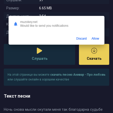
Слушали:
97
Размер:
6.65 MB
Длительность:
2:54
muzokey.net
Качество:
320 kbps
Would like to send you notifications
Дата релиза:
2024-02-06 10:11:39
Discard
Allow
Слушать
Скачать
На этой странице вы можете
скачать песню Анивар - Про любовь
или слушайте онлайн в хорошем качестве
Текст песни
Ночь снова мысли окутали меня так благодарна судьбе