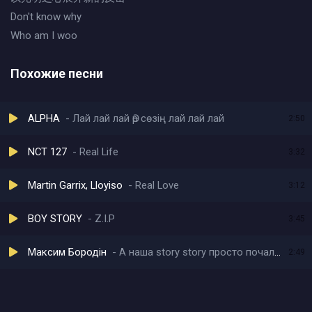
Don't know why
Who am I woo
Похожие песни
ALPHA
Лай лай лай Әр сөзің лай лай лай
2:50
NCT 127
Real Life
3:32
Martin Garrix, Lloyiso
Real Love
3:12
BOY STORY
Z.I.P
3:45
Максим Бородiн
А наша story story просто почалась
2:49