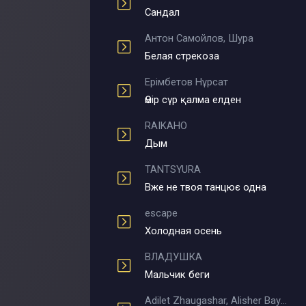
Сандал
Антон Самойлов, Шура
Белая стрекоза
Ерімбетов Нұрсат
Өмір сүр қалма елден
RAIKAHO
Дым
TANTSYURA
Вже не твоя танцює одна
escape
Холодная осень
ВЛАДУШКА
Мальчик беги
Adilet Zhaugashar, Alisher Bayniyazov