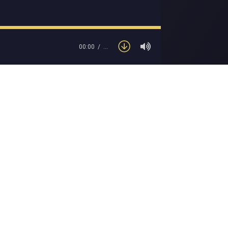
00:00
…