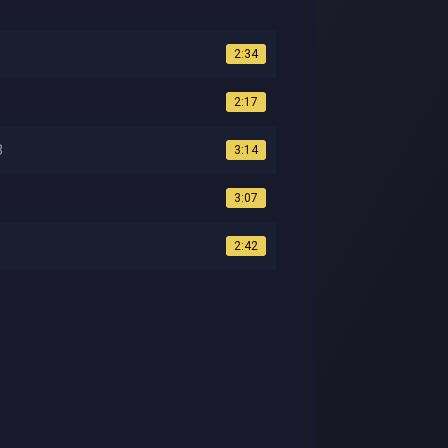
2:34
2:17
3
3:14
3:07
2:42