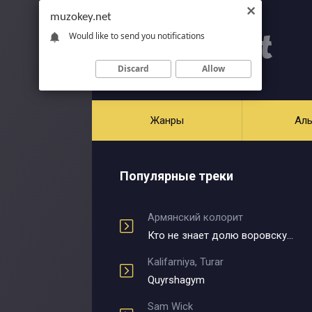
muzokey.net
Would like to send you notifications
Discard
Allow
Жанры
Ал
Популярные треки
Армянский колорит
Кто не знает долю воровскую
Kalifarniya, Turar
Quyrshagym
Sam Wick