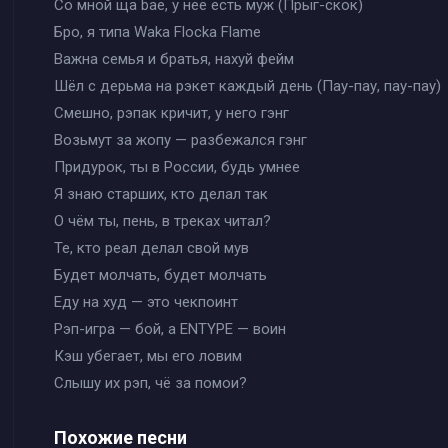
Со мной ща bae, у неё есть муж (Прыг-скок)
Бро, я типа Waka Flocka Flame
Важна семья и братья, нахуй фейм
Шёл с дерьма на рэкет каждый день (Пау-пау, пау-пау)
Смешно, рэпак кричит, у него гэнг
Возьмут за жопу — разбежался гэнг
Придурок, ты в России, будь умнее
Я знаю старших, кто делал так
О чём ты, пень, в треках читал?
Те, кто реал делал свой мув
Будет молчать, будет молчать
Еду на худ — это чекпоинт
Рэп-игра — бой, а ENTYPE — воин
Кэш убегает, мы его ловим
Слышу их рэп, чё за помои?
Похожие песни