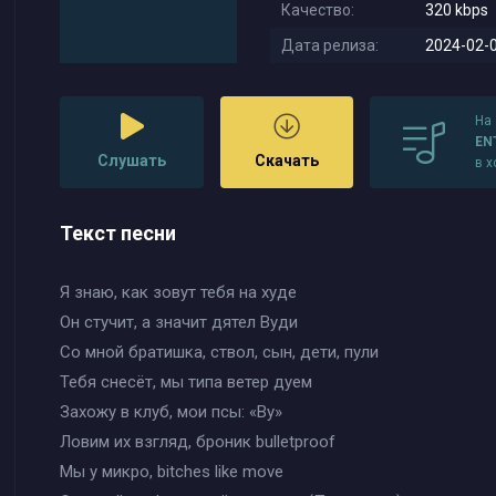
Качество:
320 kbps
Дата релиза:
2024-02-0
На
EN
Слушать
Скачать
в 
Текст песни
Я знаю, как зовут тебя на худе
Он стучит, а значит дятел Вуди
Со мной братишка, ствол, сын, дети, пули
Тебя снесёт, мы типа ветер дуем
Захожу в клуб, мои псы: «Ву»
Ловим их взгляд, броник bulletproof
Мы у микро, bitches like move