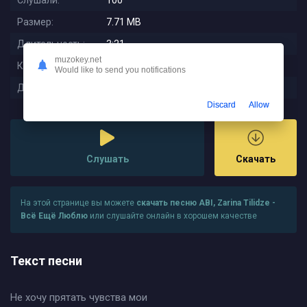
Слушали:
100
Размер:
7.71 MB
Длительность:
3:21
muzokey.net
Качество:
320 kbps
Would like to send you notifications
Дата релиза:
2024-02-01 10:27:40
Discard
Allow
Слушать
Скачать
На этой странице вы можете
скачать песню ABI, Zarina Tilidze -
Всё Ещё Люблю
или слушайте онлайн в хорошем качестве
Текст песни
Не хочу прятать чувства мои