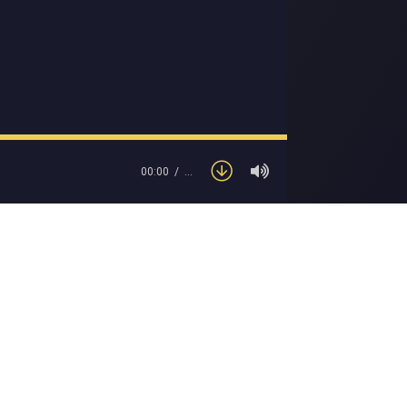
00:00
…