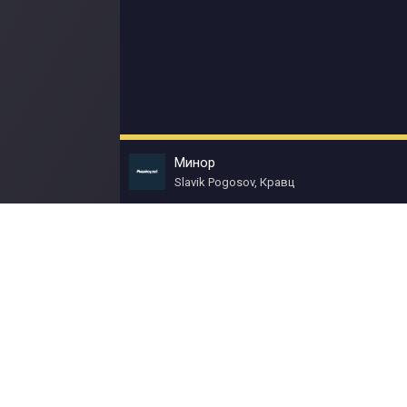
Минор
Slavik Pogosov, Кравц