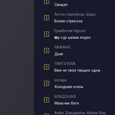
Сандал
Антон Самойлов, Шура
Белая стрекоза
Ерімбетов Нұрсат
Өмір сүр қалма елден
RAIKAHO
Дым
TANTSYURA
Вже не твоя танцює одна
escape
Холодная осень
ВЛАДУШКА
Мальчик беги
Adilet Zhaugashar, Alisher Bayniyazov