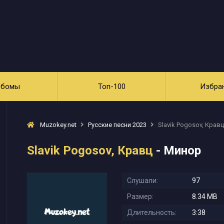
ьбомы
Топ-100
Избра
Muzokey.net
Русские песни 2023
Slavik Pogosov, Кравц
Slavik Pogosov, Кравц
- Минор
Слушали:
97
Размер:
8.34 MB
Длительность:
3:38