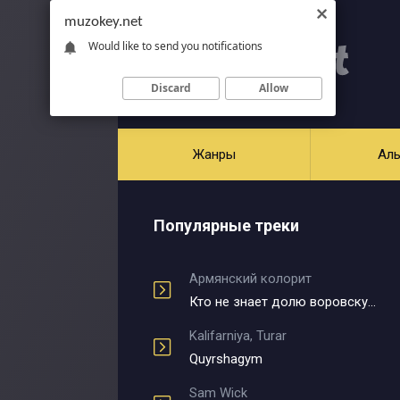
muzokey.net
Would like to send you notifications
Discard
Allow
Жанры
Ал
Популярные треки
Армянский колорит
Кто не знает долю воровскую
Kalifarniya, Turar
Quyrshagym
Sam Wick