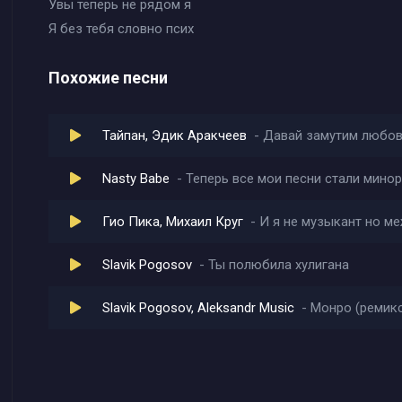
Увы теперь не рядом я
Я без тебя словно псих
Похожие песни
Тайпан, Эдик Аракчеев
Давай замутим любо
Nasty Babe
Теперь все мои песни стали минор
Гио Пика, Михаил Круг
И я не музыкант но м
Slavik Pogosov
Ты полюбила хулигана
Slavik Pogosov, Aleksandr Music
Монро (ремик