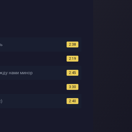
вь
2:38
2:19
ежду нами минор
2:45
3:30
с)
2:40